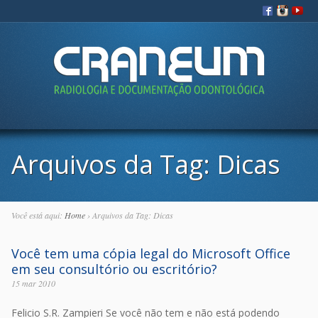
Ir para:
Arquivos da Tag:
Dicas
Você está aqui:
Home
›
Arquivos da Tag: Dicas
Você tem uma cópia legal do Microsoft Office
em seu consultório ou escritório?
15 mar 2010
Felicio S.R. Zampieri Se você não tem e não está podendo