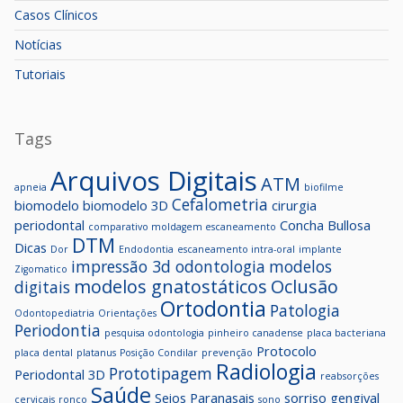
Casos Clínicos
Notícias
Tutoriais
Tags
Arquivos Digitais
ATM
apneia
biofilme
Cefalometria
biomodelo
biomodelo 3D
cirurgia
periodontal
Concha Bullosa
comparativo moldagem escaneamento
DTM
Dicas
Dor
Endodontia
escaneamento intra-oral
implante
impressão 3d odontologia
modelos
Zigomatico
modelos gnatostáticos
Oclusão
digitais
Ortodontia
Patologia
Odontopediatria
Orientações
Periodontia
pesquisa odontologia
pinheiro canadense
placa bacteriana
Protocolo
placa dental
platanus
Posição Condilar
prevenção
Radiologia
Prototipagem
Periodontal 3D
reabsorções
Saúde
Seios Paranasais
sorriso gengival
cervicais
ronco
sono