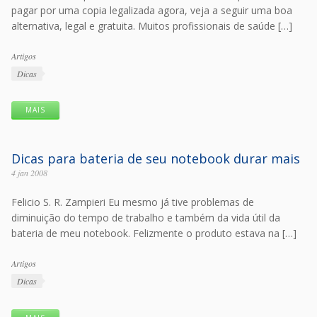
pagar por uma copia legalizada agora, veja a seguir uma boa
alternativa, legal e gratuita. Muitos profissionais de saúde […]
Categorias
Artigos
Tags
Dicas
MAIS
Dicas para bateria de seu notebook durar mais
4 jan 2008
Felicio S. R. Zampieri Eu mesmo já tive problemas de
diminuição do tempo de trabalho e também da vida útil da
bateria de meu notebook. Felizmente o produto estava na […]
Categorias
Artigos
Tags
Dicas