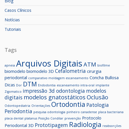
Blog
Casos Clínicos
Notícias
Tutoriais
Tags
Arquivos Digitais
ATM
apneia
biofilme
Cefalometria
biomodelo
biomodelo 3D
cirurgia
periodontal
Concha Bullosa
comparativo moldagem escaneamento
DTM
Dicas
Dor
Endodontia
escaneamento intra-oral
implante
impressão 3d odontologia
modelos
Zigomatico
modelos gnatostáticos
Oclusão
digitais
Ortodontia
Patologia
Odontopediatria
Orientações
Periodontia
pesquisa odontologia
pinheiro canadense
placa bacteriana
Protocolo
placa dental
platanus
Posição Condilar
prevenção
Radiologia
Prototipagem
Periodontal 3D
reabsorções