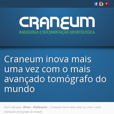
Ir para:
Craneum inova mais
uma vez com o mais
avançado tomógrafo do
mundo
Você está aqui:
Home
›
Publicações
›
Craneum inova mais uma vez com o mais
avançado tomógrafo do mundo