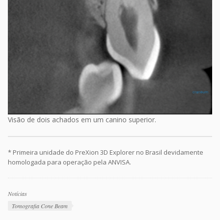
Visão de dois achados em um canino superior.
* Primeira unidade do PreXion 3D Explorer no Brasil devidamente
homologada para operação pela ANVISA.
Categorias
Notícias
Tags
Tomografia Cone Beam